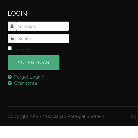
LOGIN
Memorizar
AUTENTICAR
Forgot Login?
Criar conta
Copyright APS - Associação Portugal Spotters
dom