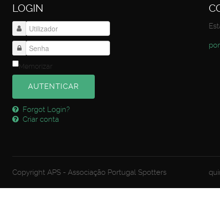
LOGIN
C
Est
por
Memorizar
AUTENTICAR
Forgot Login?
Criar conta
Copyright APS - Associação Portugal Spotters
qui