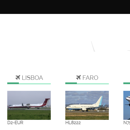
LISBOA
FARO
D2-EUR
HL8222
N7