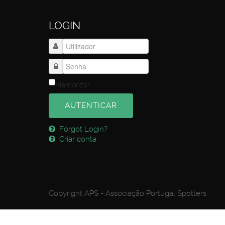
LOGIN
Memorizar
AUTENTICAR
Forgot Login?
Criar conta
Copyright APS - Associação Portugal Spotters