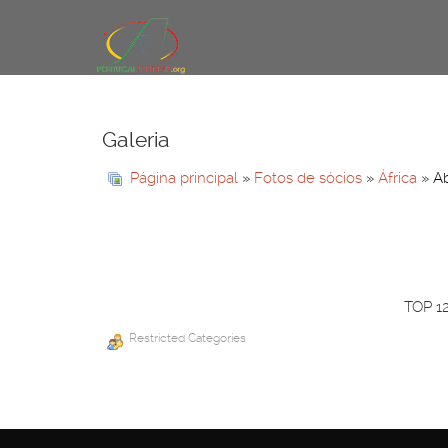
Galeria
Página principal
»
Fotos de sócios
»
África
» Ab
TOP 1
Restricted Categories