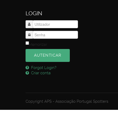
LOGIN
Memorizar
AUTENTICAR
Forgot Login?
Criar conta
Copyright APS - Associação Portugal Spotters