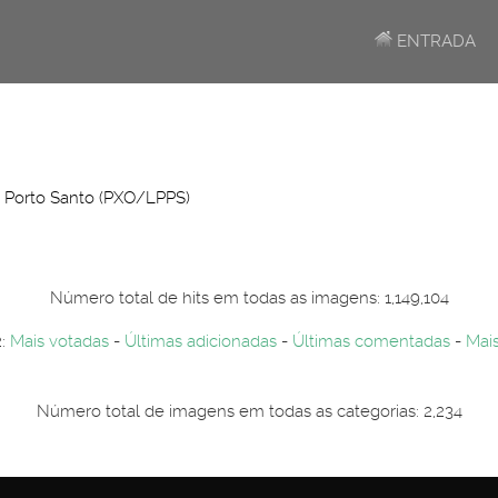
ENTRADA
 Porto Santo (PXO/LPPS)
Número total de hits em todas as imagens: 1,149,104
2:
Mais votadas
-
Últimas adicionadas
-
Últimas comentadas
-
Mais
Número total de imagens em todas as categorias: 2,234