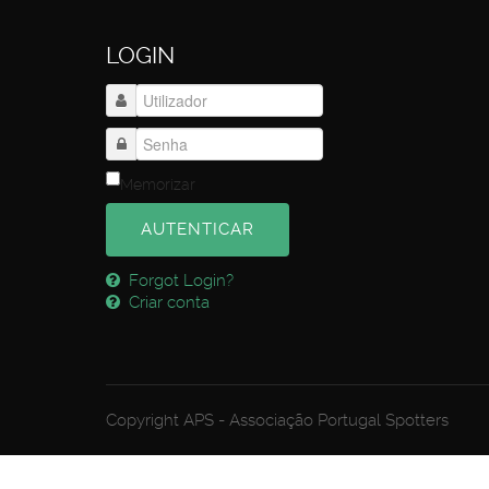
LOGIN
Memorizar
AUTENTICAR
Forgot Login?
Criar conta
Copyright APS - Associação Portugal Spotters