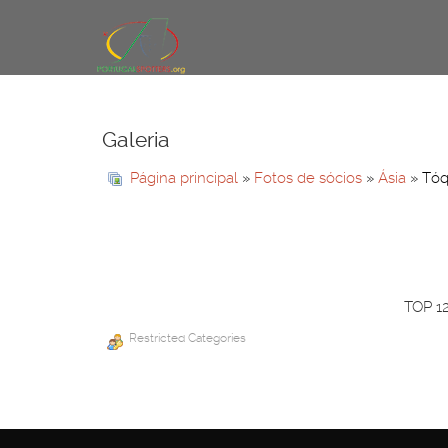
Galeria
Página principal
»
Fotos de sócios
»
Ásia
» Tóq
TOP 1
Restricted Categories