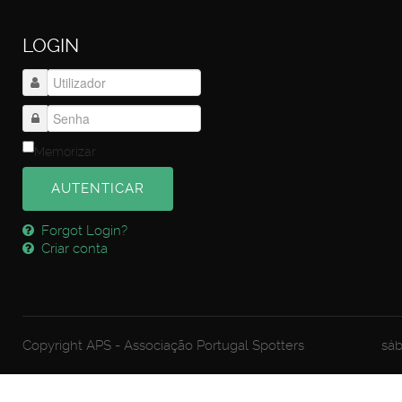
LOGIN
Memorizar
AUTENTICAR
Forgot Login?
Criar conta
Copyright APS - Associação Portugal Spotters
sáb