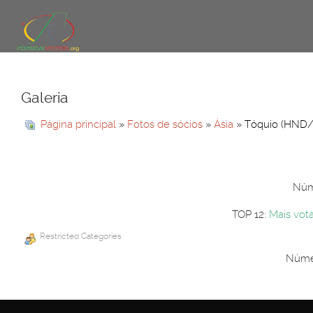
Galeria
Página principal
»
Fotos de sócios
»
Ásia
» Tóquio (HND/
Núme
TOP 12:
Mais vot
Restricted Categories
Númer