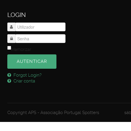
LOGIN
Memorizar
AUTENTICAR
Forgot Login?
Criar conta
Copyright APS - Associação Portugal Spotters
sáb