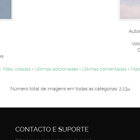
Auto
Vot
C
es
2:
Mais votadas
-
Últimas adicionadas
-
Últimas comentadas
-
Mais
Número total de imagens em todas as categorias: 2,234
CONTACTO E SUPORTE