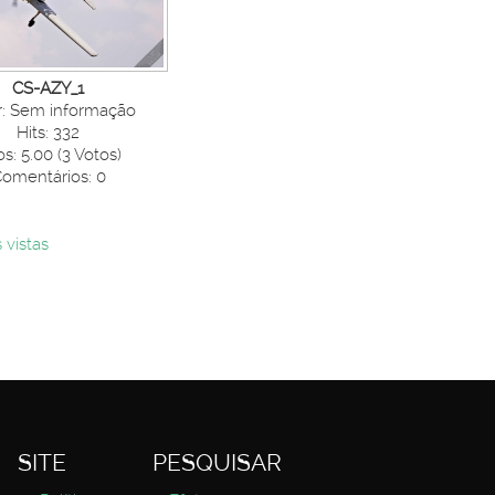
CS-AZY_1
r: Sem informação
Hits: 332
os: 5.00 (3 Votos)
omentários: 0
 vistas
SITE
PESQUISAR