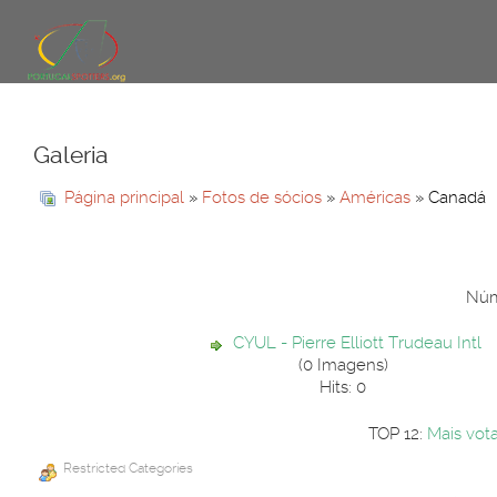
Galeria
Página principal
»
Fotos de sócios
»
Américas
» Canadá
Núme
CYUL - Pierre Elliott Trudeau Intl
(0 Imagens)
Hits: 0
TOP 12:
Mais vot
Restricted Categories