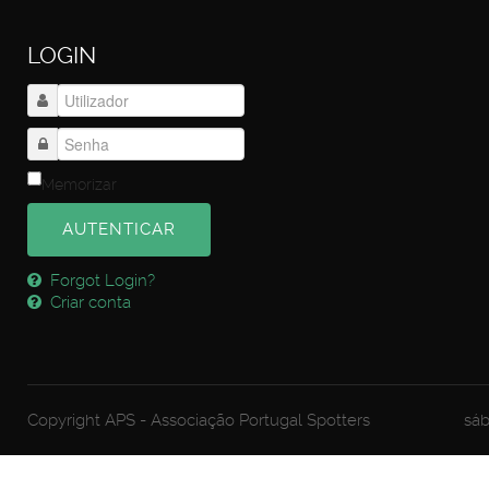
LOGIN
Memorizar
AUTENTICAR
Forgot Login?
Criar conta
Copyright APS - Associação Portugal Spotters
sáb