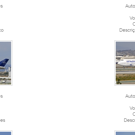
es
Auto
Vo
C
co
Descriç
es
Auto
Vo
C
nes
Descri