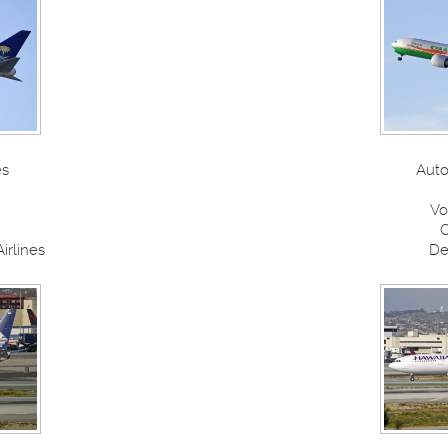
es
Auto
Vo
C
irlines
De