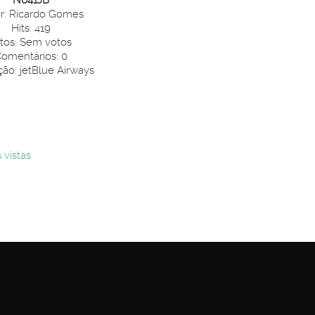
r: Ricardo Gomes
Hits: 419
tos: Sem votos
omentários: 0
ção: jetBlue Airways
 vistas