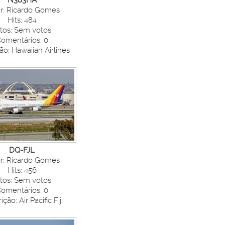
N383HA
r: Ricardo Gomes
Hits: 484
tos: Sem votos
omentários: 0
ão: Hawaiian Airlines
DQ-FJL
r: Ricardo Gomes
Hits: 456
tos: Sem votos
omentários: 0
ção: Air Pacific Fiji