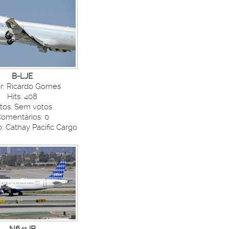
B-LJE
r: Ricardo Gomes
Hits: 408
tos: Sem votos
omentários: 0
: Cathay Pacific Cargo
N641JB