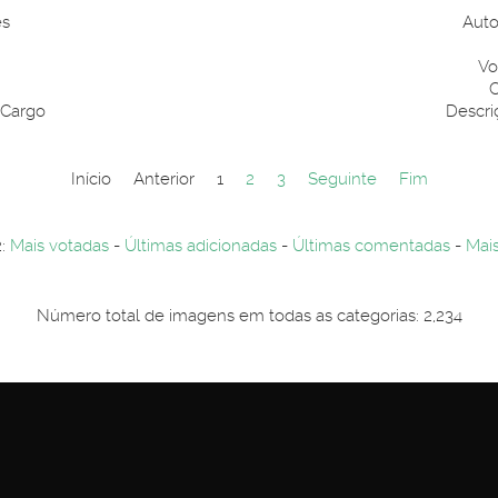
es
Auto
Vo
C
 Cargo
Descri
Início
Anterior
1
2
3
Seguinte
Fim
2:
Mais votadas
-
Últimas adicionadas
-
Últimas comentadas
-
Mais
Número total de imagens em todas as categorias: 2,234