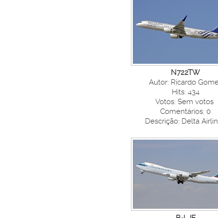
N722TW
Autor: Ricardo Gom
Hits: 434
Votos: Sem votos
Comentários: 0
Descrição: Delta Airli
B-LJE