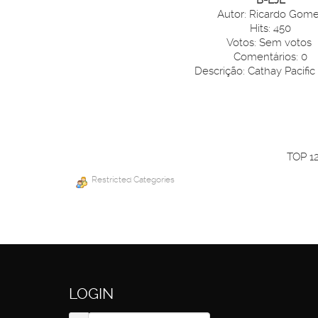
Autor: Ricardo Gom
Hits: 450
Votos: Sem votos
Comentários: 0
Descrição: Cathay Pacific
TOP 1
Restricted Categories
LOGIN