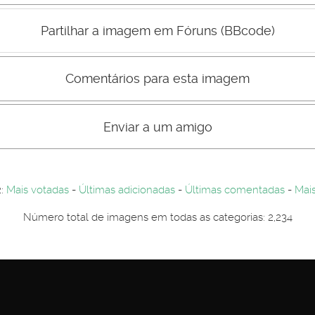
Mau
Bom
Partilhar a imagem em Fóruns (BBcode)
Comentários para esta imagem
s comentário não são visiveis para visitantes. Por-favor registe-se.
entários. Por-favor registe-se...
Enviar a um amigo
2:
Mais votadas
-
Últimas adicionadas
-
Últimas comentadas
-
Mais
Número total de imagens em todas as categorias: 2,234