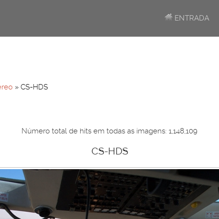
ENTRADA
éreo
» CS-HDS
Número total de hits em todas as imagens: 1,148,109
CS-HDS