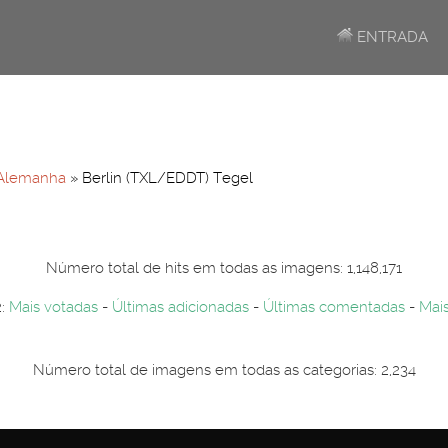
ENTRADA
Alemanha
» Berlin (TXL/EDDT) Tegel
Número total de hits em todas as imagens: 1,148,171
2:
Mais votadas
-
Últimas adicionadas
-
Últimas comentadas
-
Mais
Número total de imagens em todas as categorias: 2,234