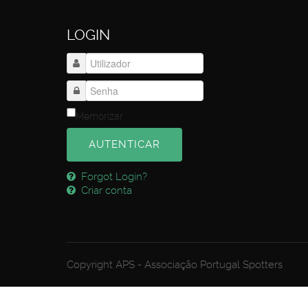
LOGIN
Memorizar
AUTENTICAR
Forgot Login?
Criar conta
Copyright APS - Associação Portugal Spotters