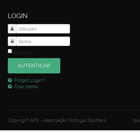
LOGIN
Memorizar
AUTENTICAR
Forgot Login?
Criar conta
Copyright APS - Associação Portugal Spotters
qui