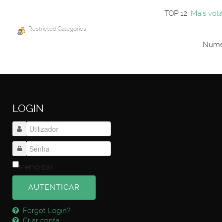
TOP 12:
Mais vot
Restricted Categories
Númer
LOGIN
Memorizar
AUTENTICAR
Forgot Login?
Criar conta