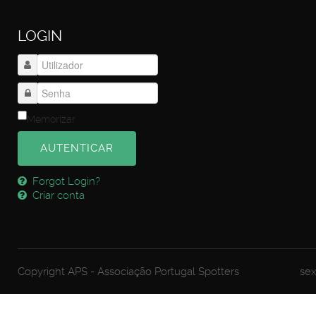
LOGIN
Memorizar
AUTENTICAR
Forgot Login?
Criar conta
Copyright APS - Associação Portugal Spotters
sex