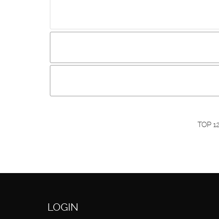
Incluir imagem :
Link da imagem :
O
Os visitantes não estão autorizados a colocar com
Primeiro autentique-se...
TOP 1
LOGIN