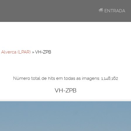
ENTRADA
»
Alverca (LPAR)
» VH-ZPB
Número total de hits em todas as imagens: 1,148,162
VH-ZPB