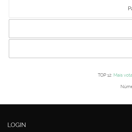
P
Incluir imagem :
Link da imagem :
Os comentári
Os visitantes não estão autorizados a colocar comentários. P
Primeiro autentique-se...
TOP 12:
Mais vot
Númer
LOGIN