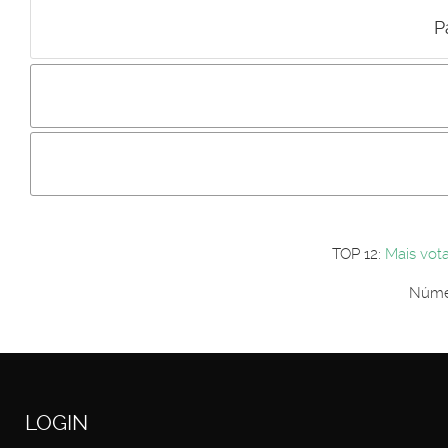
P
Incluir imagem :
Link da imagem :
Os comentári
Os visitantes não estão autorizados a colocar comentários. P
Primeiro autentique-se...
TOP 12:
Mais vot
Númer
LOGIN