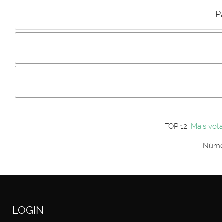
P
Incluir imagem :
Link da imagem :
Os comentári
Os visitantes não estão autorizados a colocar comentários. P
Primeiro autentique-se...
TOP 12:
Mais vot
Númer
LOGIN