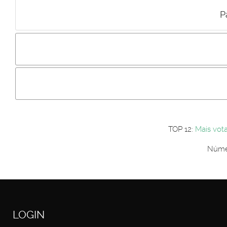
P
Incluir imagem :
Link da imagem :
Os comentári
Os visitantes não estão autorizados a colocar comentários. P
Primeiro autentique-se...
TOP 12:
Mais vot
Númer
LOGIN