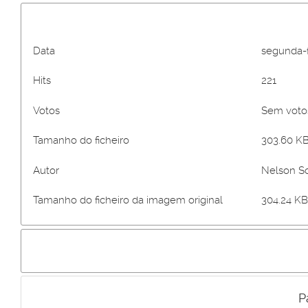
Data
segunda-f
Hits
221
Votos
Sem vot
Tamanho do ficheiro
303.60 KB
Autor
Nelson S
Tamanho do ficheiro da imagem original
304.24 KB
P