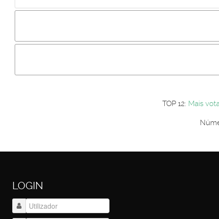
Incluir imagem :
Link da imagem :
Os comentári
Os visitantes não estão autorizados a colocar comentários. P
Primeiro autentique-se...
TOP 12:
Mais vot
Númer
LOGIN