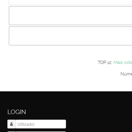
Incluir imagem :
Link da imagem :
Os comentári
Os visitantes não estão autorizados a colocar comentários. P
Primeiro autentique-se...
TOP 12:
Mais vot
Númer
LOGIN