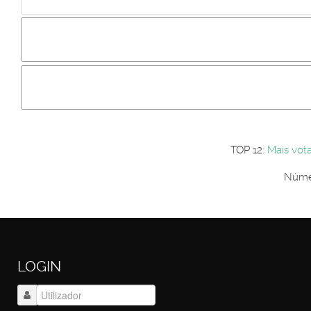
Incluir imagem :
Link da imagem :
Os comentári
Os visitantes não estão autorizados a colocar comentários. P
Primeiro autentique-se...
TOP 12:
Mais vot
Númer
LOGIN