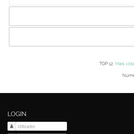
Incluir imagem :
Link da imagem :
Os comentári
Os visitantes não estão autorizados a colocar comentários. P
Primeiro autentique-se...
TOP 12:
Mais vot
Númer
LOGIN