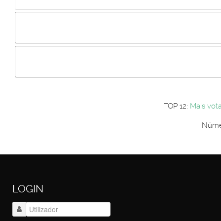
Incluir imagem :
Link da imagem :
Os comentári
Os visitantes não estão autorizados a colocar comentários. P
Primeiro autentique-se...
TOP 12:
Mais vot
Númer
LOGIN