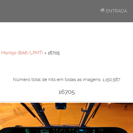
ENTRADA
»
Montijo (BA6/LPMT)
» 16705
Número total de hits em todas as imagens: 1,150,587
16705