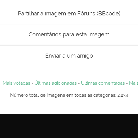
Mau
Bom
Partilhar a imagem em Fóruns (BBcode)
Comentários para esta imagem
s comentário não são visiveis para visitantes. Por-favor registe-se.
entários. Por-favor registe-se...
Enviar a um amigo
2:
Mais votadas
-
Últimas adicionadas
-
Últimas comentadas
-
Mais
Número total de imagens em todas as categorias: 2,234