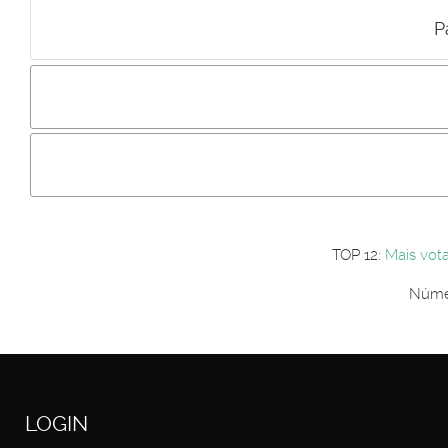
P
Incluir imagem :
Link da imagem :
Os comentári
Os visitantes não estão autorizados a colocar comentários. P
Primeiro autentique-se...
TOP 12:
Mais vot
Númer
LOGIN