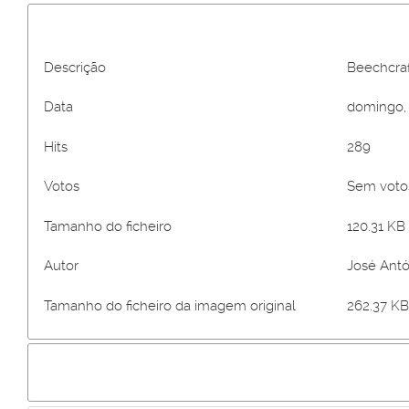
Descrição
Beechcra
Data
domingo, 
Hits
289
Votos
Sem vot
Tamanho do ficheiro
120.31 KB 
Autor
José Antó
Tamanho do ficheiro da imagem original
262.37 KB