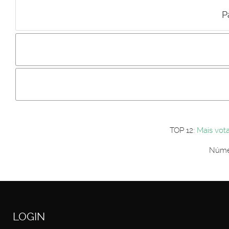
P
Incluir imagem :
Link da imagem :
Os comentári
Os visitantes não estão autorizados a colocar comentários. P
Primeiro autentique-se...
TOP 12:
Mais vot
Númer
LOGIN