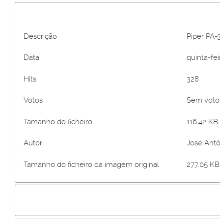
Descrição
Piper PA-
Data
quinta-fei
Hits
328
Votos
Sem vot
Tamanho do ficheiro
116.42 KB 
Autor
José Antó
Tamanho do ficheiro da imagem original
277.05 KB 