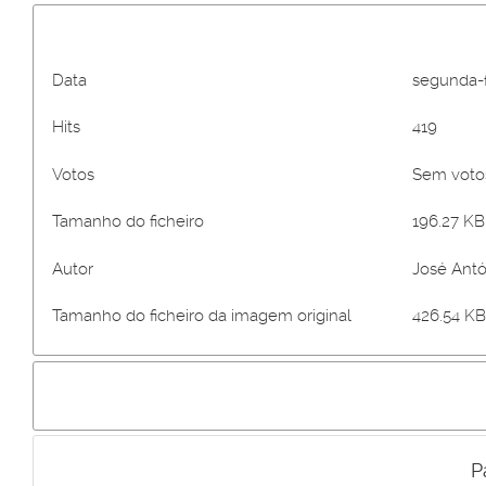
Data
segunda-f
Hits
419
Votos
Sem vot
Tamanho do ficheiro
196.27 KB 
Autor
José Antó
Tamanho do ficheiro da imagem original
426.54 KB
P