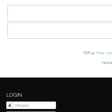
Incluir imagem :
Link da imagem :
Os comentári
Os visitantes não estão autorizados a colocar comentários. P
Primeiro autentique-se...
TOP 12:
Mais vot
Númer
LOGIN