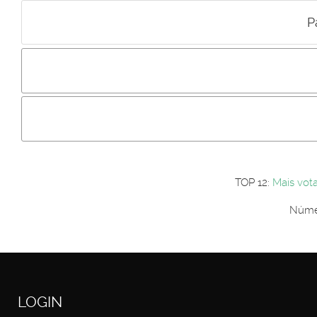
P
Incluir imagem :
Link da imagem :
Os comentári
Os visitantes não estão autorizados a colocar comentários. P
Primeiro autentique-se...
TOP 12:
Mais vot
Númer
LOGIN