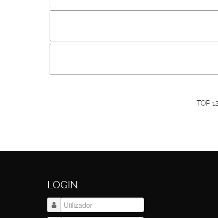
Incluir imagem :
Link da imagem :
O
Os visitantes não estão autorizados a colocar com
Primeiro autentique-se...
TOP 1
LOGIN