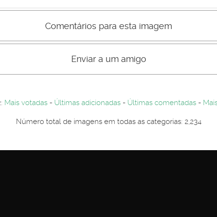
Comentários para esta imagem
s comentário não são visiveis para visitantes. Por-favor registe-se.
entários. Por-favor registe-se...
Enviar a um amigo
2:
Mais votadas
-
Últimas adicionadas
-
Últimas comentadas
-
Mais
Número total de imagens em todas as categorias: 2,234