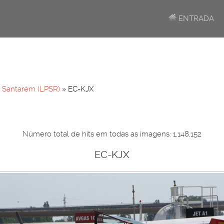
ENTRADA
»
Santarém (LPSR)
» EC-KJX
Número total de hits em todas as imagens: 1,148,152
EC-KJX