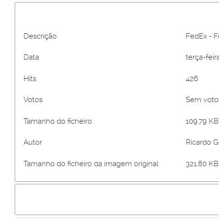
Descrição
FedEx - F
Data
terça-feira
Hits
426
Votos
Sem vot
Tamanho do ficheiro
109.79 KB 
Autor
Ricardo 
Tamanho do ficheiro da imagem original
321.80 KB 