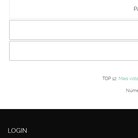
P
Incluir imagem :
Link da imagem :
Os comentári
Os visitantes não estão autorizados a colocar comentários. P
Primeiro autentique-se...
TOP 12:
Mais vot
Númer
LOGIN