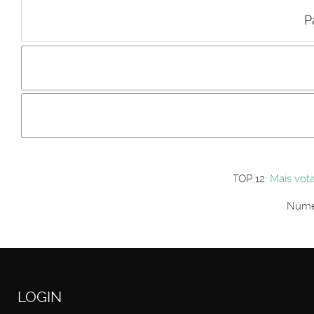
P
Incluir imagem :
Link da imagem :
Os comentári
Os visitantes não estão autorizados a colocar comentários. P
Primeiro autentique-se...
TOP 12:
Mais vot
Númer
LOGIN