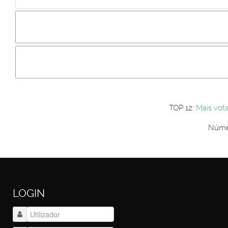
Incluir imagem :
Link da imagem :
Os comentári
Os visitantes não estão autorizados a colocar comentários. P
Primeiro autentique-se...
TOP 12:
Mais vot
Númer
LOGIN