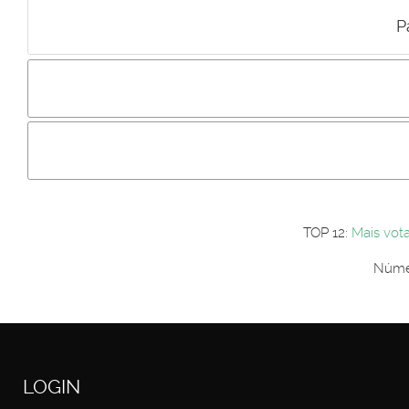
P
Incluir imagem :
Link da imagem :
Os comentári
Os visitantes não estão autorizados a colocar comentários. P
Primeiro autentique-se...
TOP 12:
Mais vot
Númer
LOGIN