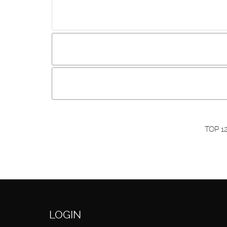
Incluir imagem :
Link da imagem :
O
Os visitantes não estão autorizados a colocar com
Primeiro autentique-se...
TOP 1
LOGIN