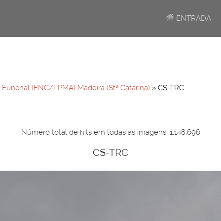
ENTRADA
»
Funchal (FNC/LPMA) Madeira (Stª Catarina)
» CS-TRC
Número total de hits em todas as imagens: 1,148,696
CS-TRC