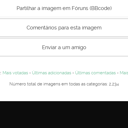
Mau
Bom
Partilhar a imagem em Fóruns (BBcode)
Comentários para esta imagem
s comentário não são visiveis para visitantes. Por-favor registe-se.
entários. Por-favor registe-se...
Enviar a um amigo
2:
Mais votadas
-
Últimas adicionadas
-
Últimas comentadas
-
Mais
Número total de imagens em todas as categorias: 2,234