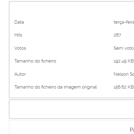
Data
terça-fei
Hits
287
Votos
Sem vot
Tamanho do ficheiro
192.49 KB 
Autor
Nelson S
Tamanho do ficheiro da imagem original
156.62 KB
P