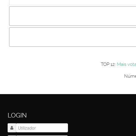
Incluir imagem :
Link da imagem :
Os comentári
Os visitantes não estão autorizados a colocar comentários. P
Primeiro autentique-se...
TOP 12:
Mais vot
Númer
LOGIN