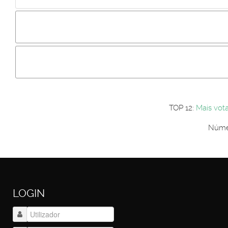
Incluir imagem :
Link da imagem :
Os comentári
Os visitantes não estão autorizados a colocar comentários. P
Primeiro autentique-se...
TOP 12:
Mais vot
Númer
LOGIN