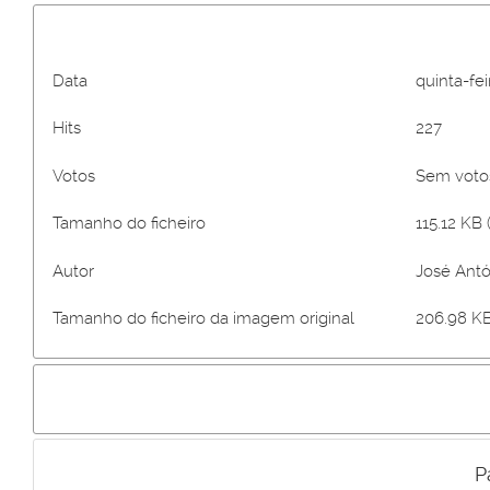
Data
quinta-fe
Hits
227
Votos
Sem vot
Tamanho do ficheiro
115.12 KB 
Autor
José Antó
Tamanho do ficheiro da imagem original
206.98 KB
P