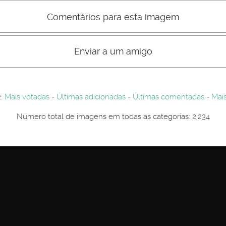
Comentários para esta imagem
s comentário não são visiveis para visitantes. Por-favor registe-se.
entários. Por-favor registe-se...
Enviar a um amigo
2:
Mais votadas
-
Últimas adicionadas
-
Últimas comentadas
-
Mais
Número total de imagens em todas as categorias: 2,234