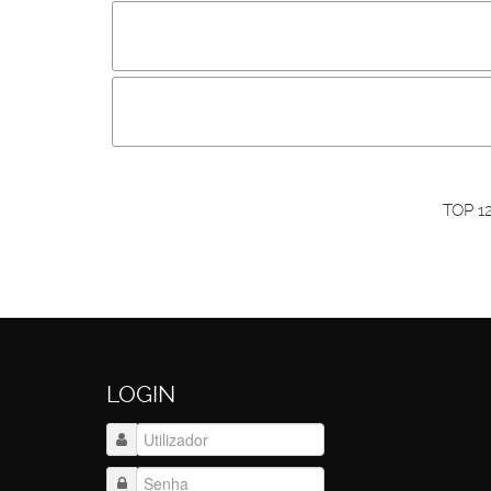
Incluir imagem :
Link da imagem :
O
Os visitantes não estão autorizados a colocar com
Primeiro autentique-se...
TOP 1
LOGIN