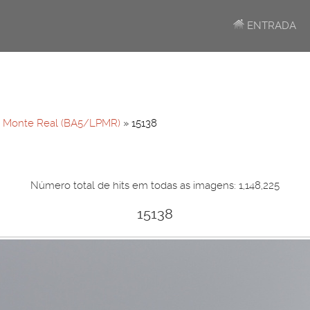
ENTRADA
»
Monte Real (BA5/LPMR)
» 15138
Número total de hits em todas as imagens: 1,148,225
15138