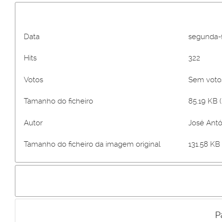
Data
segunda-fe
Hits
322
Votos
Sem vot
Tamanho do ficheiro
85.19 KB (
Autor
José Antó
Tamanho do ficheiro da imagem original
131.58 KB 
P