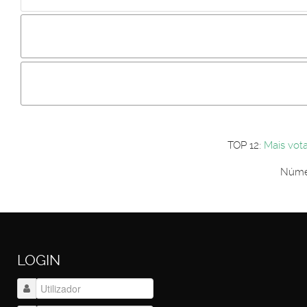
Incluir imagem :
Link da imagem :
Os comentári
Os visitantes não estão autorizados a colocar comentários. P
Primeiro autentique-se...
TOP 12:
Mais vot
Númer
LOGIN