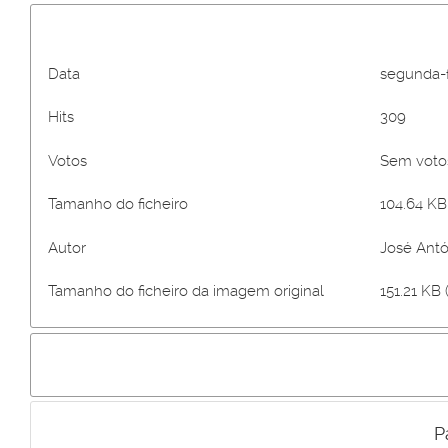
Data
segunda-fe
Hits
309
Votos
Sem vot
Tamanho do ficheiro
104.64 KB 
Autor
José Antó
Tamanho do ficheiro da imagem original
151.21 KB 
P