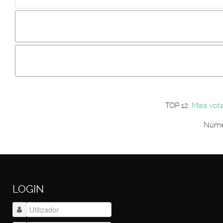
Incluir imagem :
Link da imagem :
Os comentári
Os visitantes não estão autorizados a colocar comentários. P
Primeiro autentique-se...
TOP 12:
Mais vot
Númer
LOGIN