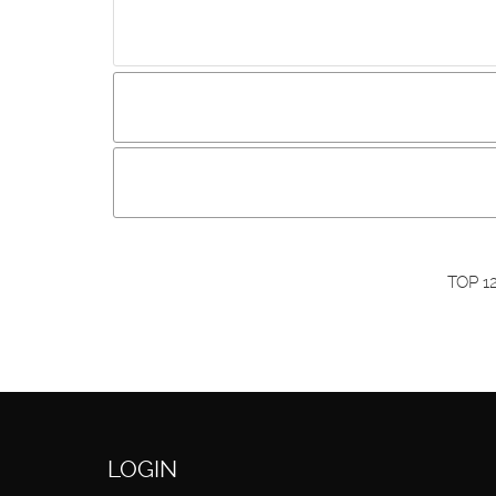
Incluir imagem :
Link da imagem :
O
Os visitantes não estão autorizados a colocar com
Primeiro autentique-se...
TOP 1
LOGIN