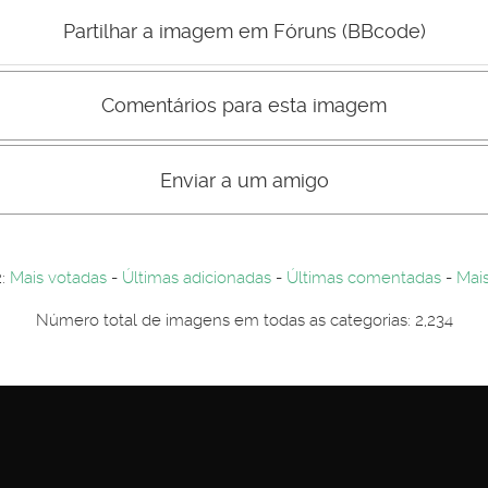
Mau
Bom
Partilhar a imagem em Fóruns (BBcode)
Comentários para esta imagem
s comentário não são visiveis para visitantes. Por-favor registe-se.
entários. Por-favor registe-se...
Enviar a um amigo
2:
Mais votadas
-
Últimas adicionadas
-
Últimas comentadas
-
Mais
Número total de imagens em todas as categorias: 2,234