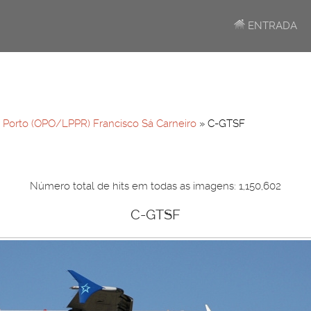
ENTRADA
»
Porto (OPO/LPPR) Francisco Sá Carneiro
» C-GTSF
Número total de hits em todas as imagens: 1,150,602
C-GTSF