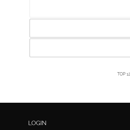
Incluir imagem :
Link da imagem :
O
Os visitantes não estão autorizados a colocar com
Primeiro autentique-se...
TOP 1
LOGIN