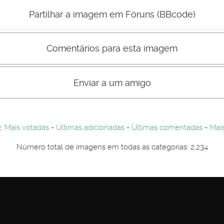
Mau
Bom
Partilhar a imagem em Fóruns (BBcode)
Comentários para esta imagem
s comentário não são visiveis para visitantes. Por-favor registe-se.
entários. Por-favor registe-se...
Enviar a um amigo
2:
Mais votadas
-
Últimas adicionadas
-
Últimas comentadas
-
Mais
Número total de imagens em todas as categorias: 2,234