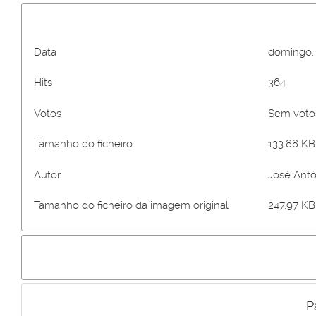
Data
domingo, 
Hits
364
Votos
Sem vot
Tamanho do ficheiro
133.88 KB 
Autor
José Antó
Tamanho do ficheiro da imagem original
247.97 KB 
P