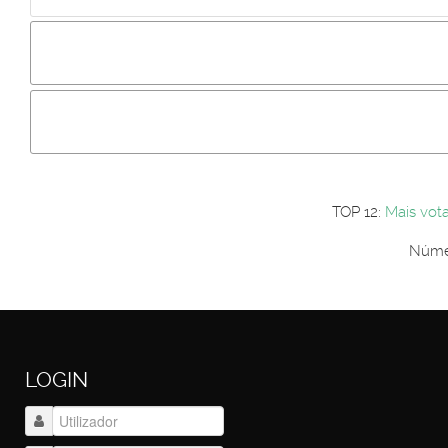
Incluir imagem :
Link da imagem :
Os comentári
Os visitantes não estão autorizados a colocar comentários. P
Primeiro autentique-se...
TOP 12:
Mais vot
Númer
LOGIN