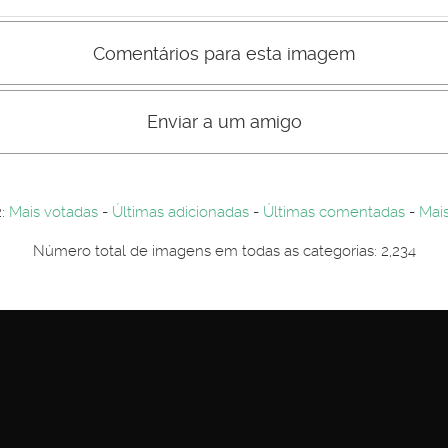
Comentários para esta imagem
s comentário não são visiveis para visitantes. Por-favor registe-se.
entários. Por-favor registe-se...
Enviar a um amigo
2:
Mais votadas
-
Últimas adicionadas
-
Últimas comentadas
-
Mais
Número total de imagens em todas as categorias: 2,234