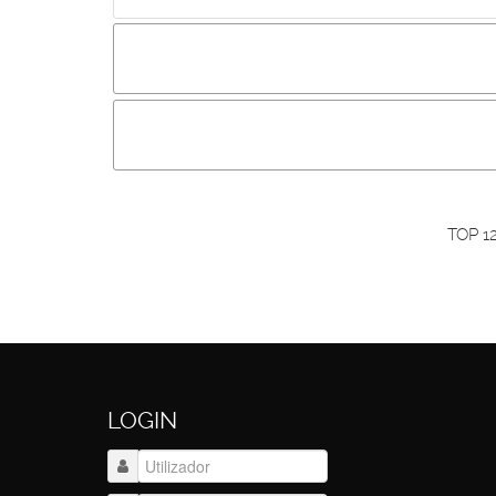
Incluir imagem :
Link da imagem :
O
Os visitantes não estão autorizados a colocar com
Primeiro autentique-se...
TOP 1
LOGIN