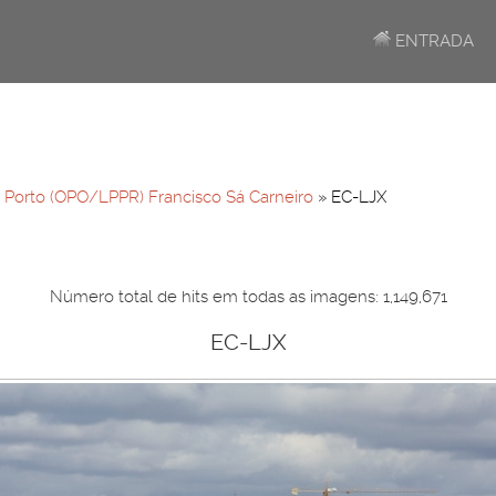
ENTRADA
»
Porto (OPO/LPPR) Francisco Sá Carneiro
» EC-LJX
Número total de hits em todas as imagens: 1,149,671
EC-LJX