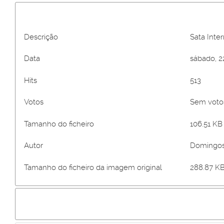
Descrição
Sata Inte
Data
sábado, 
Hits
513
Votos
Sem vot
Tamanho do ficheiro
106.51 KB 
Autor
Domingos
Tamanho do ficheiro da imagem original
288.87 KB