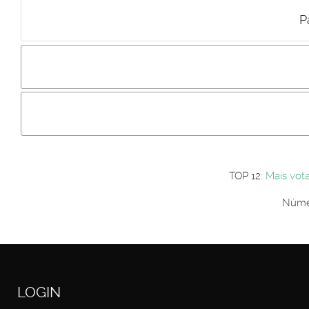
P
Incluir imagem :
Link da imagem :
Os comentári
Os visitantes não estão autorizados a colocar comentários. P
Primeiro autentique-se...
TOP 12:
Mais vot
Númer
LOGIN