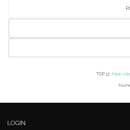
P
Incluir imagem :
Link da imagem :
Os comentári
Os visitantes não estão autorizados a colocar comentários. P
Primeiro autentique-se...
TOP 12:
Mais vot
Númer
LOGIN