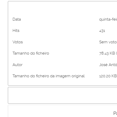
Data
quinta-fe
Hits
431
Votos
Sem vot
Tamanho do ficheiro
78.43 KB (
Autor
José Antó
Tamanho do ficheiro da imagem original
120.20 KB 
P