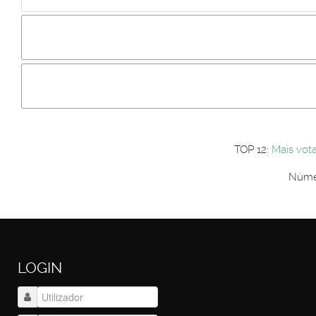
Incluir imagem :
Link da imagem :
Os comentári
Os visitantes não estão autorizados a colocar comentários. P
Primeiro autentique-se...
TOP 12:
Mais vot
Númer
LOGIN