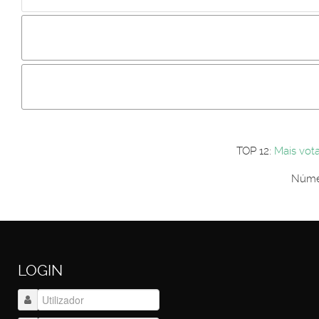
Incluir imagem :
Link da imagem :
Os comentári
Os visitantes não estão autorizados a colocar comentários. P
Primeiro autentique-se...
TOP 12:
Mais vot
Númer
LOGIN