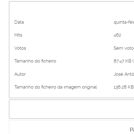
Data
quinta-fe
Hits
462
Votos
Sem vot
Tamanho do ficheiro
87.47 KB (
Autor
José Antó
Tamanho do ficheiro da imagem original
136.28 KB 
P